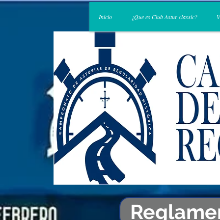
Inicio
¿Que es Club Astur classic?
V
Reglame