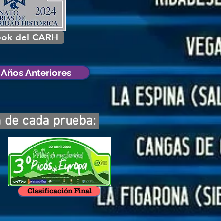
ook del CARH
Años Anteriores
n de cada prueba:
Clasificación Final