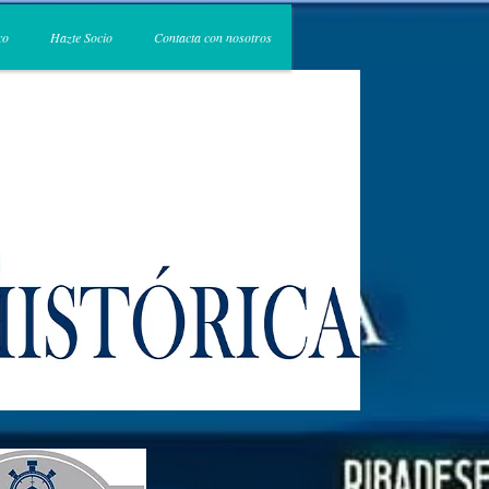
co
Hazte Socio
Contacta con nosotros