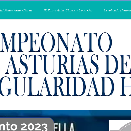
III Rallye Astur Classic
IX Rallye Astur Classic - Copa Ges
Certificado Históri
nto 2023