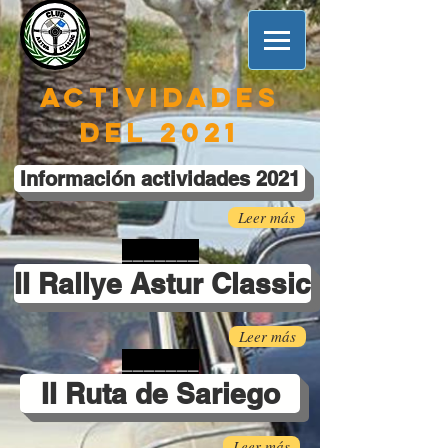
Actividades
del 2021
Información actividades 2021
Leer más
_______
II Rallye Astur Classic
Leer más
_______
II Ruta de Sariego
Leer más